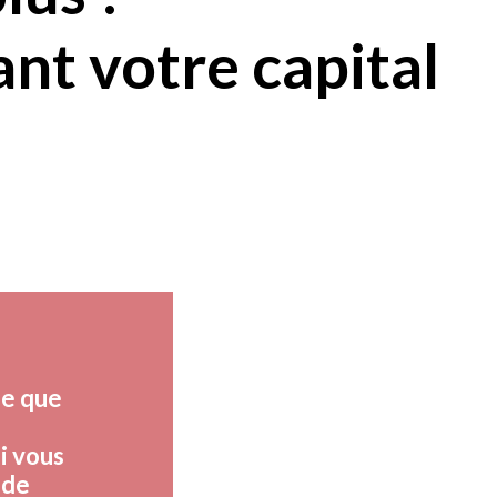
ant votre capital
le que
i vous
 de