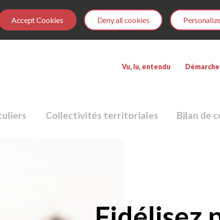
Accept Cookies
Deny all cookies
Personaliz
Menu
Vu, lu, entendu
Démarche
Top
culiers
Collectivités territoriales
Bilan de
Fidélisez p