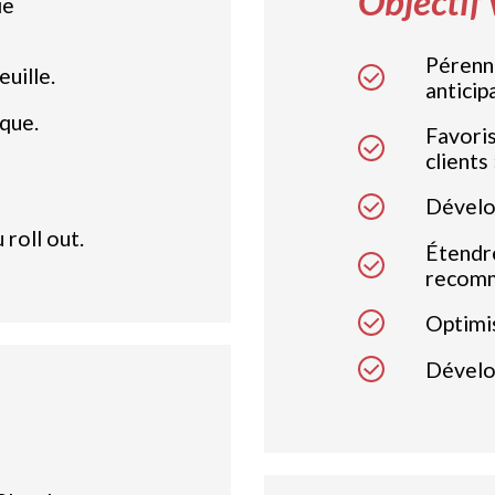
Objectif 
ie
Pérenni
uille.
anticipa
que.
Favoris
clients 
Dévelop
roll out.
Étendre
recomm
Optimis
Dévelo