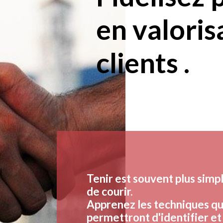
en valoris
clients .
Tenir est souvent plus simp
de courir.
Apprenez les techniques qu
permettront d'identifier et