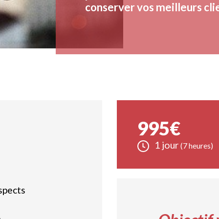
conserver vos meilleurs cli
995€
1 jour
(7 heures)
spects