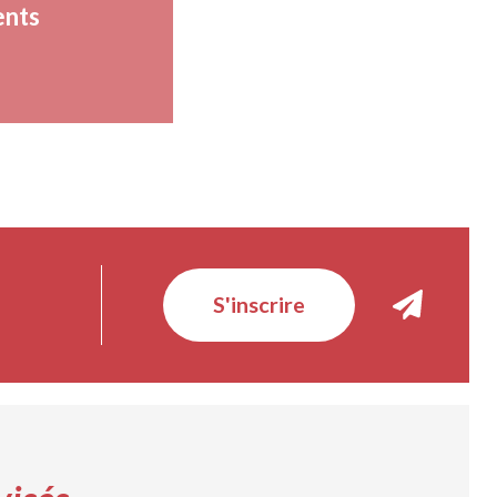
ents
S'inscrire