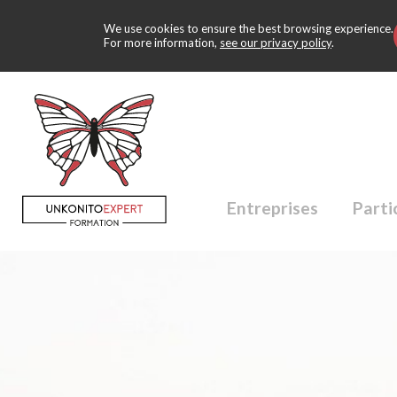
We use cookies to ensure the best browsing experience.
For more information,
see our privacy policy
.
Aller
au
contenu
principal
Navigation
Entreprises
Parti
principale