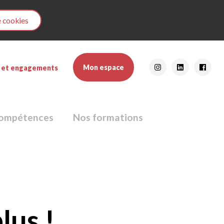
e cookies
Réseaux
Mon espace
 et engagements
sociaux
 compétences
Nos formations
lus !