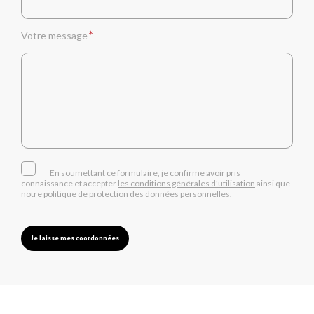
Votre message
En soumettant ce formulaire, je confirme avoir pris
connaissance et accepter
les conditions générales d'utilisation
ainsi que
notre
politique de protection des données personnelles
.