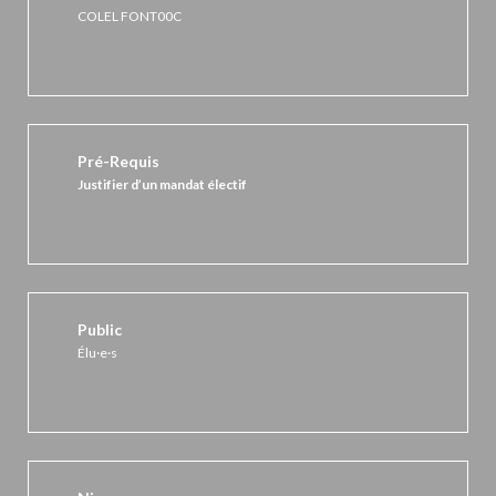
COLEL FONT00C
Pré-Requis
Justifier d’un mandat électif
Public
Élu·e·s