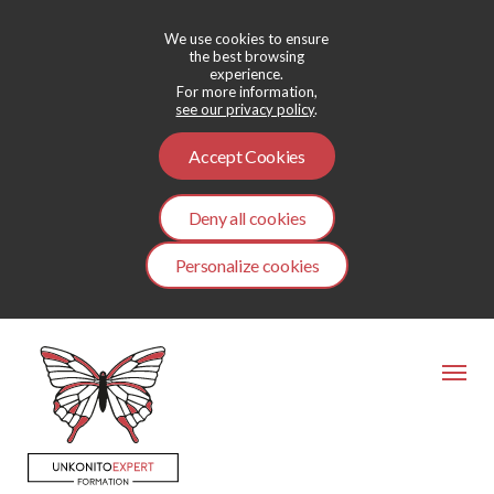
We use cookies to ensure
the best browsing
experience.
For more information,
see our privacy policy
.
Accept Cookies
Deny all cookies
Personalize cookies
Aller
au
contenu
principal